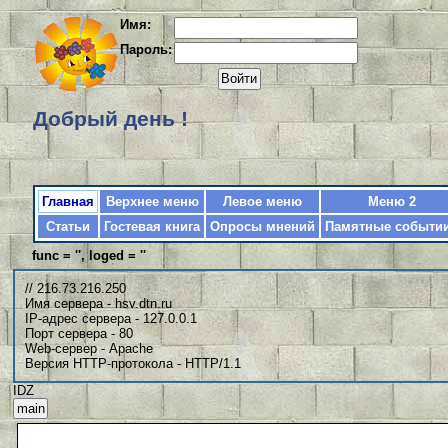
Имя:
Пароль:
Добрый день !
Главная
Верхнее меню
Левое меню
Меню 2
Статьи
Гостевая книга
Опросы мнений
Памятные событи
func = '', loged = ''
// 216.73.216.250
Имя сервера - hsv.dtn.ru
IP-адрес сервера - 127.0.0.1
Порт сервера - 80
Web-сервер - Apache
Версия HTTP-протокола - HTTP/1.1
IDZ